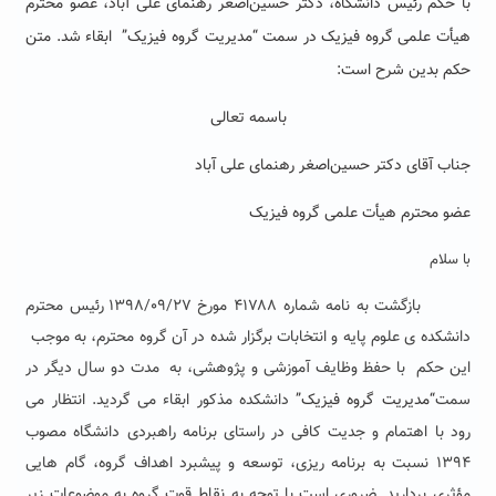
با حکم رئیس دانشگاه، دکتر
حسین‌اصغر رهنمای علی آباد
، عضو محترم
هیأت علمی گروه
فیزیک
در سمت
“مدیریت گروه
فیزیک
” ابقاء شد. متن
حکم بدین شرح است:
باسمه تعالی
جناب آقای دکتر حسین‌اصغر رهنمای علی آباد
عضو محترم هیأت علمی گروه فیزیک
با سلام
بازگشت به نامه شماره ۴۱۷۸۸ مورخ ۱۳۹۸/۰۹/۲۷ رئیس محترم
دانشکده ی علوم پایه و انتخابات برگزار شده در آن گروه محترم، به موجب
این حکم با حفظ وظایف آموزشی و
پژوهشی
، به مدت دو سال دیگر در
سمت
“مدیریت گروه فیزیک
”
دانشکده مذکور ابقاء می گردید. انتظار می
رود با اهتمام و جدیت کافی در راستای برنامه راهبردی دانشگاه مصوب
۱۳۹۴ نسبت به برنامه ریزی، توسعه و پیشبرد اهداف گروه، گام هایی
مؤثری بردارید. ضروری است با توجه به نقاط قوت گروه به موضوعات زیر