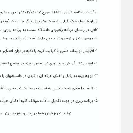
با سلام
بازگشت به نامه شم
“
مدیری
از تاریخ اتمام حکم قبلی به مدت یک سال دیگر به سمت
کافی در راستای برنامه راهبردی دانشگاه نسبت به برنامه ریزی، 
به موضوعات زیر توجه ویژه مبذول دارید. ضمناً آیین‌نامه مربوط ب
۱- افزایش تولیدات علمی با کیفیت گروه با تکیه بر توان اعضای هیات علمی و دانشجویان؛
۲- ایجاد رشته گرایش های نوین نیاز محور بویژه در مقاطع تحصیلات تکمیلی با همکاری سایر گروه ها در دانشگاه؛
۳- توجه ویژه به رفتار و اخلاق حرفه ای و فردی در دانشجویان با تاکید بر رعایت نظم و مقررات، ایجاد انگیزه و اعتماد به نفس در دانشجویان؛
۴- ترغیب اعضای هیات علمی به نظارت بر سنوات تحصیلی دانشجویان، به منظور منطقی نمودن سنوات مقاطع مختلف؛
۵- برنامه ریزی در جهت تکمیل ساعات موظف کلیه اعضای هیات علمی و توزیع ساعات در طول هفته؛
توفیقات روزافزون شما در پیشبرد هرچه بهتر امور