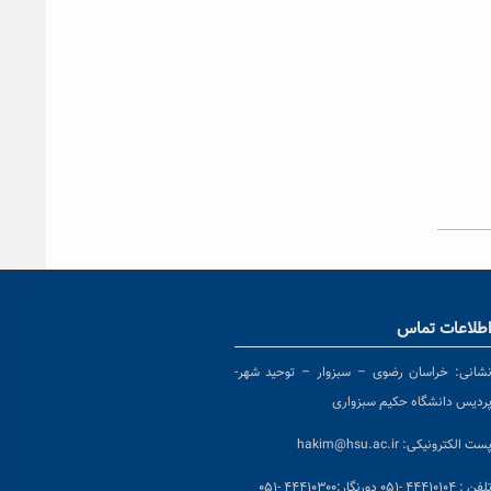
طلاعات تماس
شانی:
خراسان رضوی – سبزوار – توحید شهر-
ردیس دانشگاه حکیم سبزواری
ست الکترونیکی:
hakim@hsu.ac.ir
لفن : ۴۴۴۱۰۱۰۴ -۰۵۱
دورنگار:۴۴۴۱۰۳۰۰ -۰۵۱