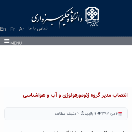
Ski
t
conten
تماس با ما
En
Fr
Ar
MENU
انتصاب مدیر گروه ژئومورفولوژی و آب و هواشناسی
۴ دی ۱۳۹۷
👁 ۹ بازدید
⏱ ۲ دقیقه مطالعه