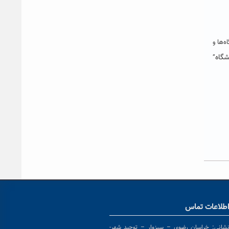
امع مدیریت دانشگاه‌ها و
شگاه
”
طلاعات تماس
شانی:
خراسان رضوی – سبزوار – توحید شهر-