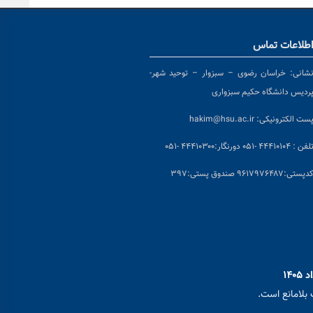
طلاعات تماس
شانی:
خراسان رضوی – سبزوار – توحید شهر-
ردیس دانشگاه حکیم سبزواری
ست الکترونیکی:
hakim@hsu.ac.ir
لفن : ۴۴۴۱۰۱۰۴ -۰۵۱
دورنگار:۴۴۴۱۰۳۰۰ -۰۵۱
د
پستی:۹۶۱۷۹۷۶۴۸۷ صندوق پستی:۳۹۷
بلامانع است.