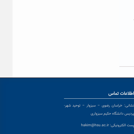
طلاعات تماس
شانی:
خراسان رضوی – سبزوار – توحید شهر-
ردیس دانشگاه حکیم سبزواری
ست الکترونیکی:
hakim@hsu.ac.ir