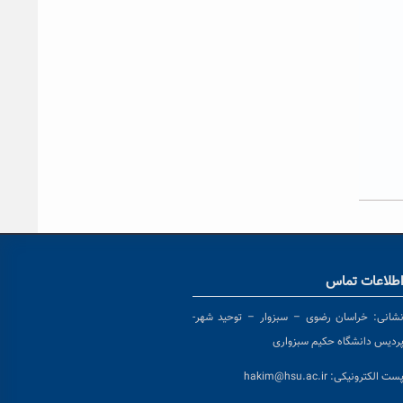
طلاعات تماس
شانی:
خراسان رضوی – سبزوار – توحید شهر-
ردیس دانشگاه حکیم سبزواری
ست الکترونیکی:
hakim@hsu.ac.ir