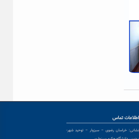
طلاعات تماس
شانی:
خراسان رضوی – سبزوار – توحید شهر-
ردیس دانشگاه حکیم سبزواری