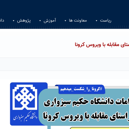
ریاست
معاونت ها
آموزش
پژوهش
دان
ای مقابله با ویروس کرونا