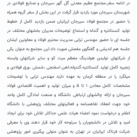
در ادامه سفر،مجتمع عظیم معدنی گل گهر سیرجان و صنایع فولادی در
شهرستان سیرجان مورد بازدید قرار گرفت در این بخش از سفر گروه همراه
با حضور در مجتمع فولاد سیرجان ایرانیان ضمن بازدید کامل از خطوط
تولید کنستانتره و گندله و استماع توضیحات مدیران بخشهای مختلف در
جلسه ای با حضور مهندس ترابی مدیریت محترم فولاد و معاونین ایشان
جلسه هم اندیشی و گفتگوى مفصلی صورت داد.این مجتمع به عنوان یکی
از شرکتهای تولیدی هولدینگ معظم میت کو و سایر شرکتهای وابسته
زنجیره کامل تولید کنستانتره،گندوله،اهن اسفنجی ،شمش ،ورق فولادی و
میلگرد را در منطقه کرمان به عهده دارند مهندس ترابی با توضیحات
مشخصات کامل معادن ١ تا ۵ و میزان تولید و اهمیت اقتصادی فولاد
سیرجان و ارائه چالشهای ارتباطى دانشگاه و صنعت امادگى کامل واحد
خود جهت انعقاد تفاهمنامه و فعالیتهای مختلف پژوهشی با دانشگاه
اعلام و درخواست نمود اعضاء هیات علمی حداکثر تلاش خود برای ایجاد
امید و تلاش در دانشجویان را سرلوحه کار خود قرار دهند وى با معرفی
شرکت فرتاک ایرانیان در تهران به عنوان متولی پیگیری امور پژوهشی