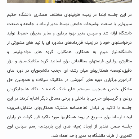
در این جلسه ابتدا در زمینه ظرفیتهای مختلف همکاری دانشگاه حکیم
سبزواری با صنعت توضیحات جامعى توسط مدیر ارتباط با جامعه و صنعت
دانشگاه ارائه شد و سپس مدیر بهره برداری و سایر مدیران خطوط تولید
درخواستهای خود را در زمینه قراردادهای مشاوره ای با تیم های مشورتی از
دانشگاه،نیاز مبرم به همکاری همکاران گروه های مواد،پلیمر و
متالوژی،برقراری فرصتهای مطالعاتی براى اساتید گروه مکانیک،برق و ابزار
دقیق،توسعه همکاریهای میان رشته ای ،جذب دانشجویان در دوره های
کاراموزی،برگزارى دوره های آموزشی در مکانیک سیالات و همچنین حل
مشکل خاصی همچون سیستم هاى خنک کننده دستگاه ها،جایگزینی
روغن و گریسهای خارجی با داخلی و برخی مسائل دیگر اشاره کردند در این
جلسه با تاکید بر تبادل تفاهمنامه مشترک همکاریهای متقابل،ضرورت
ایجاد ارتباط برای تسریع در روند همکاریها مورد تاکید قرار گرفت در پایان
جلسه ضمن تقدیر از ایجاد زمینه های این بازدید،به رسم سپاس لوح
تقدیری از طرف دانشگاه به مدیر واحد اهداء شد.