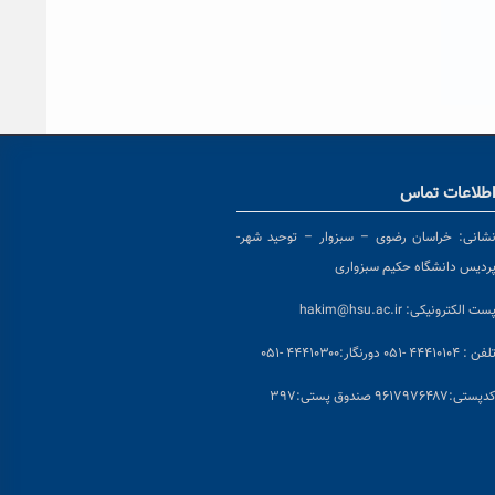
طلاعات تماس
شانی:
خراسان رضوی – سبزوار – توحید شهر-
ردیس دانشگاه حکیم سبزواری
ست الکترونیکی:
hakim@hsu.ac.ir
لفن : ۴۴۴۱۰۱۰۴ -۰۵۱
دورنگار:۴۴۴۱۰۳۰۰ -۰۵۱
د
پستی:۹۶۱۷۹۷۶۴۸۷ صندوق پستی:۳۹۷