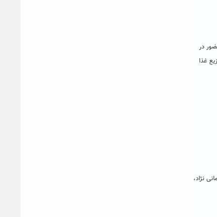
ضور در
یع غذا
نی نژاد،