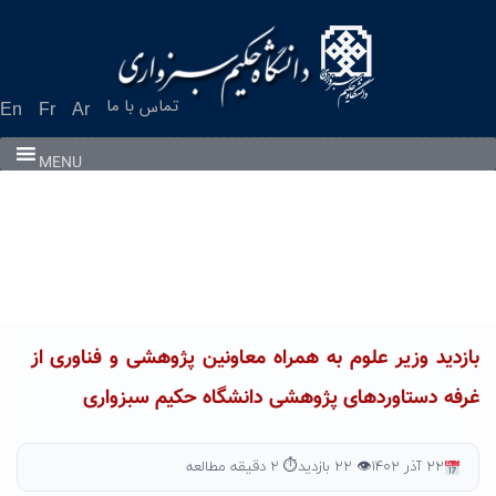
Ski
t
conten
تماس با ما
En
Fr
Ar
MENU
بازدید وزیر علوم به همراه معاونین پژوهشی و فناوری از
غرفه دستاوردهای پژوهشى دانشگاه حکیم سبزواری
۲۲ آذر ۱۴۰۲
👁 ۲۲ بازدید
⏱ ۲ دقیقه مطالعه