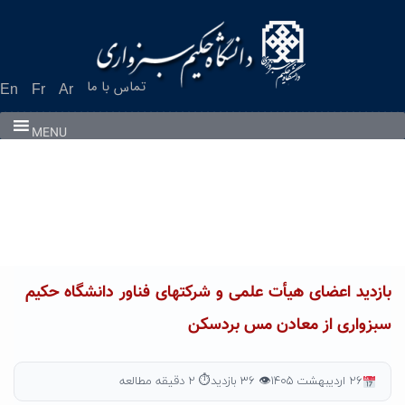
تماس با ما
En
Fr
Ar
MENU
بازدید اعضای هیأت علمی و شرکتهای فناور دانشگاه حکیم
سبزواری از معادن مس بردسکن
۲۶ اردیبهشت ۱۴۰۵
👁 ۳۶ بازدید
⏱ ۲ دقیقه مطالعه