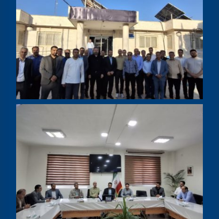
پیوند ها
دفتر نهاد مقام معظم رهبری در دانشگاه ها
معاونت علمی ریاست جمهوری
وزارت علوم، تحقیقات و فناوری
سازمان امور دانشجویان
صندوق رفاه دانشجویان
سامانه حامیان صندوق رفاه دانشجویان
سایر دانشگاههای دولتی
اطلاعات تماس
نشانی:
خراسان رضوی – سبزوار – توحید شهر- پردیس دانشگاه حکیم سبزواری
پست الکترونیکی:
hakim@hsu.ac.ir
تلفن : ۴۴۴۱۰۱۰۴ -۰۵۱
دورنگار:۴۴۴۱۰۳۰۰ -۰۵۱