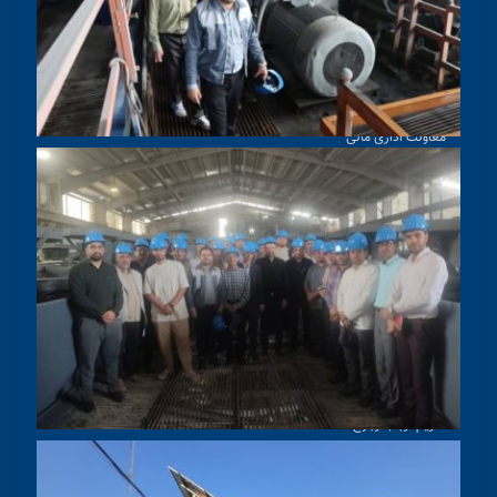
ریاست دانشگاه
معاونت پژوهشی و فن آوری
معاونت آموزشی و تحصیلات تکمیلی
معاونت اداری مالی
معاونت فرهنگی و دانشجویی
دسترسی سریع
بیانیه صیانت از داده ها
ملاقات حضوری با رئیس دانشگاه
ارتباط با ریاست و مسئولین دانشگاه
مدیریت فن آوری اطلاعات
همیار دانشگاه حکیم سبزواری
تکریم ارباب رجوع
سامانه گزارش اتصال به اینترنت
مهمانسرای دانشگاه