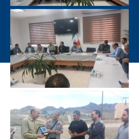
کد
پستی:۹۶۱۷۹۷۶۴۸۷ صندوق پستی:۳۹۷
👁 بازدید کل سایت:
|
اخبار منتشر شده:
|
۶۹۰۸
۶۵۱,۸۹۰
آخرین بروزرسانی:
۱۴ مرداد ۱۴۰۵
© تمامی حقوق برای دانشگاه حکیم سبزواری محفوظ است و استفاده
از مطالب با ذکر منبع مطالب بلامانع است.