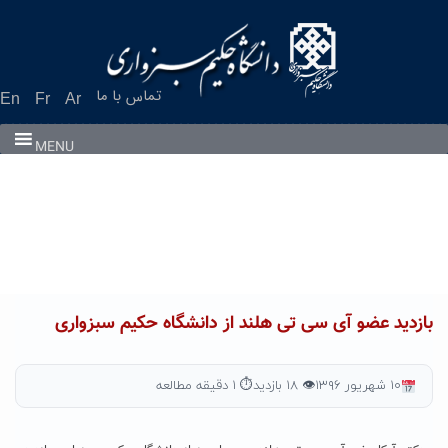
Ski
t
conten
تماس با ما
En
Fr
Ar
MENU
بازدید عضو آی سی تی هلند از دانشگاه حکیم سبزواری
۱۰ شهریور ۱۳۹۶
👁 ۱۸ بازدید
⏱ ۱ دقیقه مطالعه