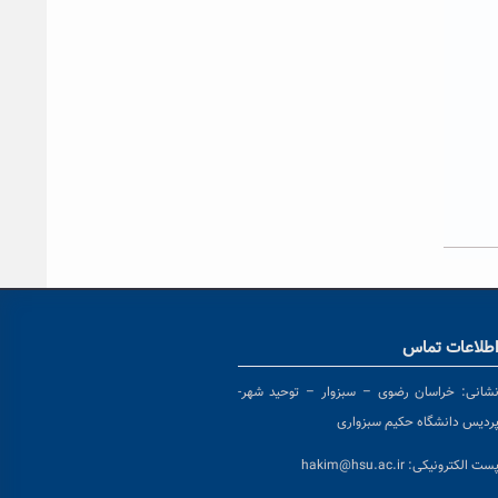
طلاعات تماس
شانی:
خراسان رضوی – سبزوار – توحید شهر-
ردیس دانشگاه حکیم سبزواری
ست الکترونیکی:
hakim@hsu.ac.ir