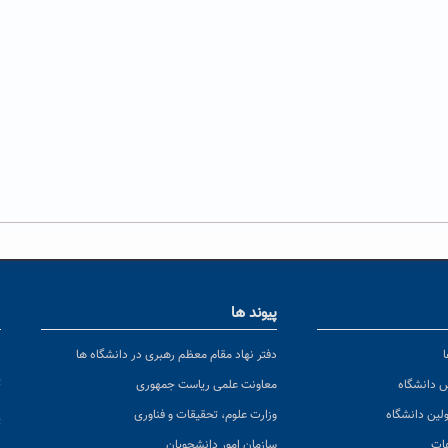
پیوند ها
ا
ن
دفتر نهاد مقام معظم رهبری در دانشگاه ها
پ
س دانشگاه
معاونت علمی ریاست جمهوری
ولین دانشگاه
وزارت علوم، تحقیقات و فناوری
پ
عات
سازمان امور دانشجویان