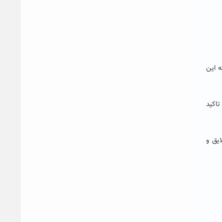
 این
تاکید
ایق و