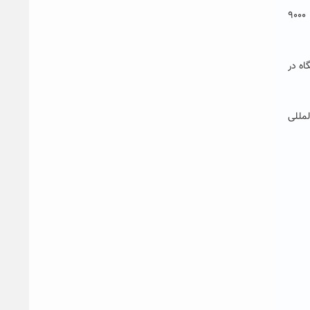
گفت: دانشگاه حکیم سبزواری به عنوان قطب علمی شمال شرق کشور با ییش از ۱۰۰ رشته آموزشی، حدود ۳۰۰ عضو هیئت علمی و بالغ بر ۹۰۰۰
شگاه در
ات بین المللی