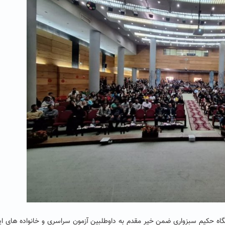
شگاه حکیم سبزواری ضمن خیر مقدم به داوطلبین آزمون سراسری و خانواده های ا