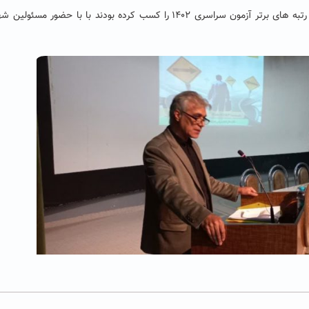
همچنین در بخش پایانی مراسم از داوطلبین سبزواری که رتبه های برتر آزمون سراسری ۱۴۰۲ را کسب کرده بودند با با حضور 