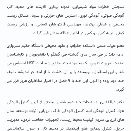
سنجش خطرات مواد شیمیایی، نمونه برداری آلاینده های محیط کار،
آلودگی صوتی، آلودگی نوری، استرس های حرارتی و سرما، مسائل زیست
محیطی و شغلی پرتوها، مهندسی فاکتورهای انسانی، و ارزیابی ریسک
کیفی، نیمه کمی، و کمی در اختیار علاقه مندان قرار گرفت.
عضو هیات علمی دانشکده جغرافیا و علوم محیطی دانشگاه حکیم سبزواری
ادامه داد: در طی سال های گذشته طی گفتگو با دانشجویان و کارشناسان
صنعت ضرورت تدوین یک مجموعه چند جلدی از مباحث HSE احساس می
شد و این استقبال، نویسنده را بر آن داشت تا از ابتدا در اندیشه تالیف
جلد دوم بوده و اکنون این جلد با ۹ فصل در اختیار مخاطبان عزیز قرار می
گیرد.
دکتر ذوالفقاری ادامه داد: جلد دوم شامل مباحثی از قبیل کنترل آلودگی
هوا، کنترل آلودگی آب، کنترل آلودگی خاک، ارزیابی اثرات توسعه، مدل
های ارزیابی سریع کیفیت محیط زیست، تجهیزات حفاظت فردی، مدیریت
حریق، کنترل بیماری های اپیدمیک در محیط کار، و اصول سازماندهی