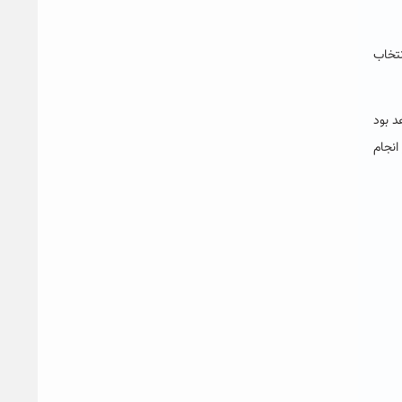
اقصه و انتخاب
د بود
ار انجام