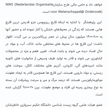
خواهد داد و حامی مالی طرح سازمانNWO (Nederlandse Organisatie
voor Wetenschappelijk Onderzoek) است.
این پژوهشگر با اشاره به اینکه قارچ ریزوپوس جزو قدیمی ترین قارچ
هایی هستند که زندگی در محیط‌های خشکی را آغاز نموده اند و حضور آنها
به ۸۰۰-۱۴۰۰ میلیون سال پیش در عصر پریکامبرین بر می گردد، اظهار
داشت: این قارچ ها در محیط های مختلفی مانند خاک، آب، و مواد در
حال فساد دیده می شوند و باعث فساد، تغییر طعم و مزه در محصولات
کشاورزی می شوند و قادر به تولید طیف وسیعی از متابولیت های ثانویه
مانند اسیدهای آلی، کاروتن، آنزیم های مختلف، الکل، سوخت های
زیستی، و مواد دارویی هستند، این قارچ ها همچنین قادر به ایجاد عفونت
موکورمایکوزیس هستند که درصد مرگ و میر و سرعت پیشرفت آن بسته
به نوع بیماری زمینه ای افراد و موضع عفونت، بین ۲۰-۱۰۰% گزارش شده
است.
عضو هیات علمی گروه زیست شناسی دانشگاه حکیم سبزواری خاطرنشان