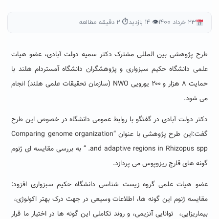
۲۳ خرداد ۱۴۰۰
👁 ۱۴ بازدید
⏱ ۲ دقیقه مطالعه
طرح پژوهشی بین المللی مشترک دکتر سمیه دولت آبادی، عضو هیات
علمی دانشگاه حکیم سبزواری و پژوهشگران دانشگاه آمستردام هلند با
حمایت ۸ هزار و ۲۰۰ یورویی NWO (سازمان تحقیقات علمی هلند) انجام
می شود.
دکتر دولت آبادی در گفتگو با روابط عمومی دانشگاه در خصوص این طرح
گفت:این طرح پژوهشی با عنوان “Comparing genome organization
and adaptive regions in Rhizopus spp. ” به بررسی مقایسه ای ژنوم
گونه های قارچ ریزوپوس می پردازد.
عضو هیات علمی گروه زیست شناسی دانشگاه حکیم سبزواری افزود:
مقایسه ژنوم این گونه ها، اطلاعات وسیعی در جهت درک بهتر اکولوژی،
بیماریزایی، توانایی آنزیمی، و روند تکاملی این گونه ها در اختیار ما قرار