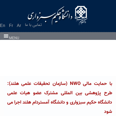
Ski
t
conten
تماس با ما
En
Fr
Ar
MENU
با حمایت مالی NWO (سازمان تحقیقات علمی هلند):
طرح پژوهشی بین المللی مشترک عضو هیات علمی
دانشگاه حکیم سبزواری و دانشگاه آمستردام هلند اجرا می
شود