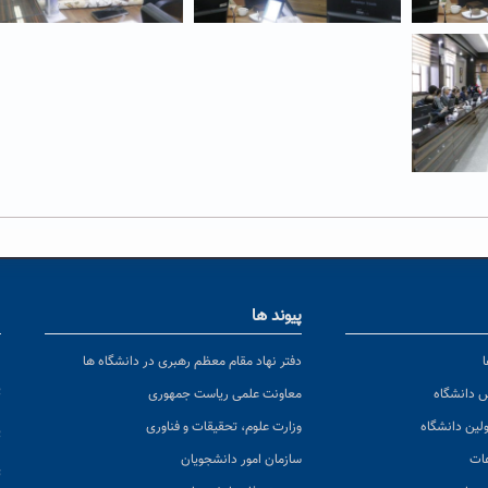
پیوند ها
ا
ن
دفتر نهاد مقام معظم رهبری در دانشگاه ها
پ
س دانشگاه
معاونت علمی ریاست جمهوری
ولین دانشگاه
وزارت علوم، تحقیقات و فناوری
پ
عات
سازمان امور دانشجویان
ت