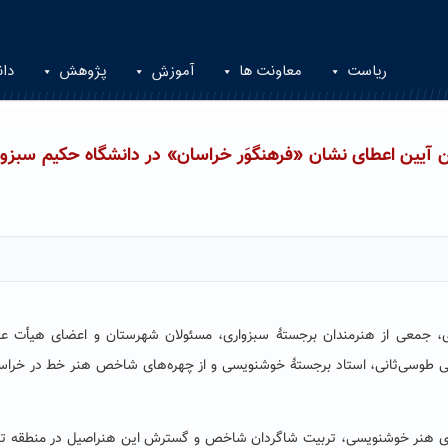
ریاست
معاونت ها
آموزش
پژوهش
دان
آیین اعطای نشان «فرهنگوَر خراسان» در دانشگاه حکیم سبزوا
ی، جمعی از هنرمندان برجستۀ سبزواری، مسئولان شهرستان و اعضای هیأت ع
علی طوسی‌ثانی، استاد برجستۀ خوشنویسی و از چهره‌های شاخص هنر خط در خراس
تلای هنر خوشنویسی، تربیت شاگردان شاخص و گسترش این هنراصیل در منطقه تأ