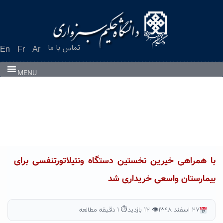
Ski
t
conten
تماس با ما
En
Fr
Ar
MENU
با همراهی خیرین نخستین دستگاه ونتیلاتورتنفسی برای
بیمارستان واسعی خریداری شد
۲۷ اسفند ۱۳۹۸
👁 ۱۲ بازدید
⏱ ۱ دقیقه مطالعه