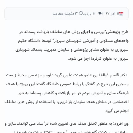
۱۱ آذر ۱۳۹۷
👁 ۱۳ بازدید
⏱ ۳ دقیقه مطالعه
طرح پژوهشی”بررسی و اجرای روش های مختلف بازیافت پسماند در
واحدهای مسکونی و آموزشی شهرستان سبزوار” توسط دانشگاه حکیم
سبزواری به عنوان مشاور پژوهشی و سازمان مدیریت پسماند شهرداری
سبزوار به عنوان کارفرما اجرا می شود.
دکتر قاسم ذوالفقاری عضو هیئت علمی گروه علوم و مهندسی محیط زیست
و مجری این طرح در گفتگو با روابط عمومی دانشگاه گفت: این پروژه با هدف
فرهنگ سازی و آموزش مردم در امر بازیافت و کاهش پسماند به طور
اختصاصی در مناطق هدف سازمان بازآفرینی، با استفاده از روش های مختلف
انجام می گیرد.
وی افزود: به منظور تحقق هدف های تعیین شده در”سند ملی توانمندسازی و
ساماندهی سکونت گاه های غیررسمی” مصوب ۱۳۸۲ هیات وزیران و نیز