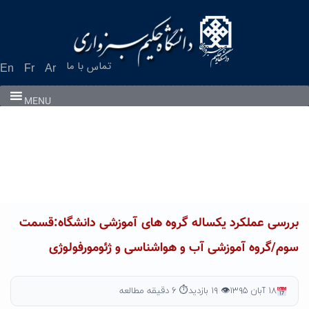
Ski
t
conten
تماس با ما
En
Fr
Ar
MENU
بررسی عملکرد یکساله گروه های آموزشی دانشگاه:قسمت
سوم/گروه آموزشی آب و هواشناسی و ژئومورفولوژی
۱۸ آبان ۱۳۹۵
👁 ۱۹ بازدید
⏱ ۶ دقیقه مطالعه