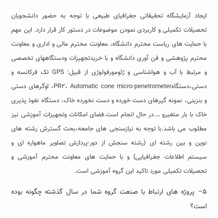
ایجاد آزمایشگاه تحقیقاتی جغرافیای طبیعی با توجه به حضور دانشجویان
تحصیلات تکمیلی و کاربردی نمودن موضوعات در دستور کار قرار دارد. این مهم
با حمایت های ریاست محترم دانشگاه، معاونت محترم مالی و اداری و معاونت
محترم پژوهشی و فن آوری دانشگاه و با خریدتجهیزات ودستگاههای تخصصی
و مرتبط با آب و هواشناسی و ژئومورفولوژی از قبیل: GPS تک فرکانسه و
دستی،دستگاهPR2، Automatic cone micro-penetrometer، اوگرهای دستی
و بنزینی، نمونه گیرهای دست خورده و دست نخورده خاک، دستگاه نفوذ پذیری
خاک با بار متغیرو ….در حال انجام است.فضای امکانات وتجهیزات آموزشی نیز
مطلوب می باشد.با توجه به نیازسنجی های جامعه،بحث گسترش رشته های
نوین و بین رشته ای (رشته سنجش از دور-پردازش تصاویر ماهواره ای و
سیستم اطلاعات جغرافیایی) و با حمایت های معاونت محترم آموزشی و
تحصیلات تکمیلی مورد تاکید این گروه آموزشی است.
۵
–
پروژه های ارتباط با صنعت گروه شما در سال گذشته چگونه بوده
است؟