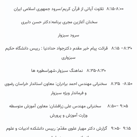
۸:۱۵-۸:۰۰ تلاوت آیاتی از قرآن کریم/سرود جمهوری اسلامی ایران
سخنان آغازین مجری برنامه:دکتر حسن دلبری
سرود سبزوار
۸:۳۰
–
۸:۱۵
قرائت پیام
خیر مقدم دکترجواد حدادنیا : رییس دانشگاه حکیم
سبزواری
۸:۳۵-۸:۳۰
نماهنگ سبزوار،شهراسطوره ها
۸:۵۰- ۸:۳۵
سخنرانی مهندس احمد برادران: معاون استاندار خراسان رضوی
و فرماندار ویژه سبزوار
۹:۰۵
–
۸:۵۰
سخنرانی مهندس علی زرافشان: معاون آموزش متوسطه
وزارت آموزش و پرورش
۹:۱۵ -۹:۰۵
گزارش دکتر مهیار علوی مقدّم: رییس دانشکده ادبیات و علوم