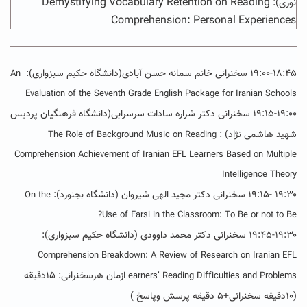
Demystifying Vocabulary Retention on Reading
نوری):
Comprehension: Personal Experiences
۱۹:۰۰-۱۸:۴۵ سخنرانی خانم سمانه حسن آبادی(دانشگاه حکیم سبزواری):
An
Evaluation of the Seventh Grade English Package for Iranian Schools
۱۹:۱۵-۱۹:۰۰ سخنرانی دکتر شراره سادات سرسرابی(دانشگاه فرهنگیان پردیس
شهید هاشمی نژاد) :
The Role of Background Music on Reading
Comprehension Achievement of Iranian EFL Learners Based on Multiple
Intelligence Theory
۱۹:۳۰ -۱۹:۱۵ سخنرانی دکتر مجید الهی شیروان (دانشگاه بجنورد):
On the
Use of Farsi in the Classroom: To Be or not to Be?
۱۹:۴۵-۱۹:۳۰
سخنرانی دکتر محمد داوودی (دانشگاه حکیم سبزواری):
Comprehension Breakdown: A Review of Research on Iranian EFL
زمان هرسخنرانی: ۱۵دقیقه
Learners’ Reading Difficulties and Problems
(۱۰دقیقه سخنرانی+۵ دقیقه پرسش وپاسخ )