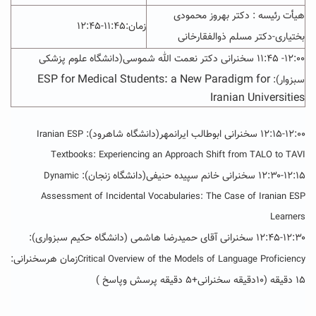
هیأت رئیسه : دکتر بهروز محمودی
زمان:
۱۱:۴۵-۱۲:۴۵
بختیاری-دکتر مسلم ذوالفقارخانی
۱۲:۰۰- ۱۱:۴۵ سخنرانی دکتر نعمت الله شموسی(دانشگاه علوم پزشکی
ESP for Medical Students: a New Paradigm for
سبزوار
):
Iranian Universities
۱۲:۱۵-۱۲:۰۰ سخنرانی ابوطالب ایرانمهر(دانشگاه شاهرود):
Iranian ESP
Textbooks: Experiencing an Approach Shift from TALO to TAVI
۱۲:۳۰-۱۲:۱۵ سخنرانی خانم سپیده حنیفی(دانشگاه زنجان
):
Dynamic
Assessment of Incidental Vocabularies: The Case of Iranian ESP
Learners
۱۲:۴۵-۱۲:۳۰ سخنرانی
آقای حمیدرضا هاشمی (
دانشگاه حکیم سبزواری):
زمان هرسخنرانی:
Critical Overview of the Models of Language Proficiency
۱۵ دقیقه (۱۰دقیقه سخنرانی+۵ دقیقه پرسش وپاسخ )