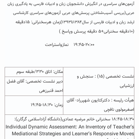
آزمون‌های سراسری در انگیزش دانشجویان زبان و ادبیات فارسی به یادگیری زبان
عربی(بررسی آسیب‌شناختی پرسش‌های عربی آزمون‌های سراسری کارشناسی
زمان هرسخنرانی: ۱۵دقیقه
ارشد زبان و ادبیات فارسی از سال۱۳۸۴تا۱۳۹۳)
(۱۰دقیقه سخنرانی+۵ دقیقه پرسش وپاسخ )
۱۹:۴۵-۲۰:۰۰ نمازواستراحت
مکان: اتاق ۳۳۰/طبقه سوم
نشست تخصصی (۱۵) : سنجش و
دبیر نشست تخصصی: آقای فضل
ارزشیابی
احمد قنبرزهی
هیأت رئیسه : دکترکتایون شهپرراد- آقای
زمان:
۱۸:۳۰-۱۹:۴۵
اصغرمولوی نافچی
۱۸:۴۵-۱۸:۳۰ سخنرانی خانم مرضیه عمادی(دانشگاه آزاداسلامی گرگان):
Individual Dynamic Assessment: An Inventory of Teacher’s
Mediational Strategies and Learner’s Responsive Moves