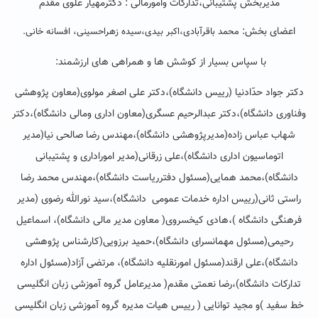
مدیربخش پشتیبانی،تدارکات وامورمالی : دکترمهیار علوی مقدّم
اعضای بخش:
محمد باقرآبادی،اکبر بیدی،سیده زهراحسینی، افسانه خانی.
با سپاس بسیار از کوشش ها و همراهی های ارزشمند:
دکتر جواد حدّادنیا (رییس دانشگاه)،دکتر علی اصغر مولوی(معاون پژوهشی
وفناوری دانشگاه)،دکتر عبدالرحیم عسگری(معاون اداری ومالی دانشگاه)،دکتر
شهاب عباس زاده(مدیرپژوهشی دانشگاه)،مهندس رضا صالحی نیا(مدیر
اتوماسیون اداری دانشگاه)،علی زرقانی(مدیر اموراداری و پشتیبانی
دانشگاه)،محمد همایی(مسئول دفترریاست دانشگاه)،مهندس محمد رضا
راستی ثانی(رییس اداره خدمات عمومی دانشگاه)،سید نورالله رضوی (مدیر
فرهنگی دانشگاه )،هادی کیخسروی( معاون مدیر مالی دانشگاه)، اسماعیل
رحیمی(مسئول مهمانسرای دانشگاه)،حمید برزویی(کارشناس پژوهشی
دانشگاه)،علی ارقند(مسئول امورنقلیه دانشگاه)، مرتضی آزاد(مسئول اداره
تدارکات دانشگاه)،رضا نعمتی مقدم( مدیرعامل گروه آموزشی زبان انگلیسی
خط سفید )و مجید توانایی ( رییس هیات مدیره گروه آموزشی زبان انگلیسی