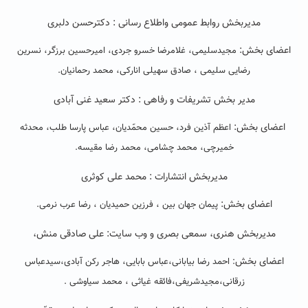
مدیربخش روابط عمومی واطلاع رسانی : دکترحسن دلبری
اعضای بخش:
مجیدسلیمی، غلامرضا خسرو جردی، امیرحسین برزگر، نسرین
رضایی سلیمی ، صادق سهیلی انارکی، محمد رحمانیان.
مدیر بخش تشریفات و رفاهی : دکتر سعید غنی آبادی
اعضای بخش:
اعظم آذین فرد، حسین محمّدیان، عباس پارسا طلب، محدثه
خمیرچی، محمد چشامی، محمد رضا مقیسه.
مدیربخش انتشارات : محمد علی کوثری
اعضای بخش:
پیمان جهان بین ، فرزین حمیدیان ، رضا عرب نرمی.
مدیربخش هنری، سمعی بصری و وب سایت: علی صادقی منش،
اعضای بخش
: احمد رضا بیابانی،عباس بابایی، هاجر رکن آبادی،سیدعباس
زرقانی،مجیدشریفی،فائقه غیاثی ، محمد سیاوشی .