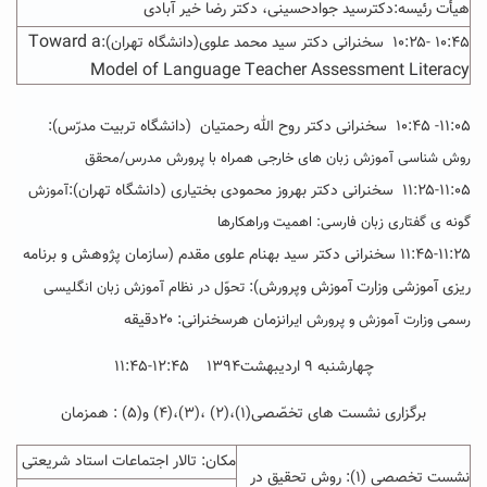
هیأت رئیسه:دکترسید جوادحسینی، دکتر رضا خیر آبادی
Toward a
۱۰:۴۵ -۱۰:۲۵ سخنرانی دکتر سید محمد علوی(دانشگاه تهران):
Model of Language Teacher Assessment Literacy
۱۱:۰۵- ۱۰:۴۵ سخنرانی دکتر روح الله رحمتیان (دانشگاه تربیت مدرّس):
روش شناسی آموزش زبان های خارجی همراه با پرورش مدرس/محقق
۱۱:۲۵-۱۱:۰۵ سخنرانی دکتر بهروز محمودی بختیاری (دانشگاه تهران):
آموزش
گونه ی گفتاری زبان فارسی: اهمیت وراهکارها
۱۱:۴۵-۱۱:۲۵ سخنرانی دکتر سید بهنام علوی مقدم (سازمان پژوهش و برنامه
ریزی آموزشی وزارت آموزش وپرورش):
تحوّل در نظام آموزش زبان انگلیسی
زمان هرسخنرانی: ۲۰دقیقه
رسمی وزارت آموزش و پرورش ایران
چهارشنبه ۹ اردیبهشت۱۳۹۴ ۱۲:۴۵-۱۱:۴۵
برگزاری نشست های تخصّصی(۱)،(۲) ،(۳)،(۴) و(۵) : همزمان
مکان: تالار اجتماعات استاد شریعتی
نشست تخصصی (۱): روش تحقیق در