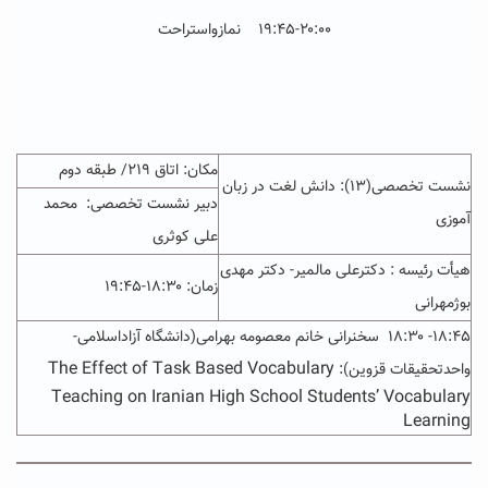
۱۹:۴۵-۲۰:۰۰ نمازواستراحت
مکان: اتاق ۲۱۹/ طبقه دوم
نشست تخصصی(۱۳): دانش لغت در زبان
دبیر نشست تخصصی: محمد
آموزی
علی کوثری
هیأت رئیسه : دکترعلی مالمیر- دکتر مهدی
زمان:
۱۸:۳۰-۱۹:۴۵
بوژمهرانی
۱۸:۴۵- ۱۸:۳۰ سخنرانی خانم معصومه بهرامی(دانشگاه آزاداسلامی-
The Effect of Task Based Vocabulary
واحدتحقیقات قزوین):
Teaching on Iranian High School Students’ Vocabulary
Learning