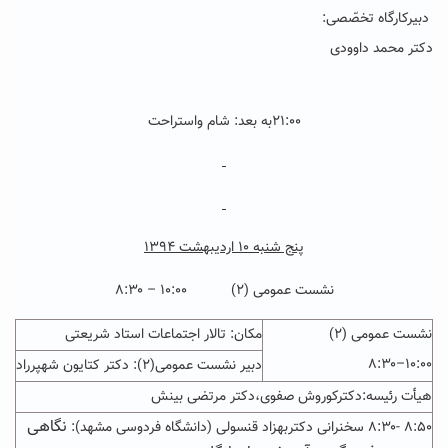
دبیرکارگاه تخصّصی:
دکتر محمد داوودی
۲۱:۰۰به بعد: شام واستراحت
پنج شنبه ۱۰ اردیبهشت ۱۳۹۴
نشست عمومی (۲) ۱۰:۰۰
–
۸:۳۰
نشست عمومی (۲)
مکان: تالار اجتماعات استاد شریعتی
۸:۳۰
–
۱۰:۰۰
دبیر نشست عمومی(۲): دکتر کتایون شهپرراد
هیأت رئیسه:دکترکوروش صفوی،دکتر مرتضی بینش
نگاهی
۸:۵۰ -۸:۳۰ سخنرانی دکتربهزاد قنسولی (دانشگاه فردوسی مشهد):