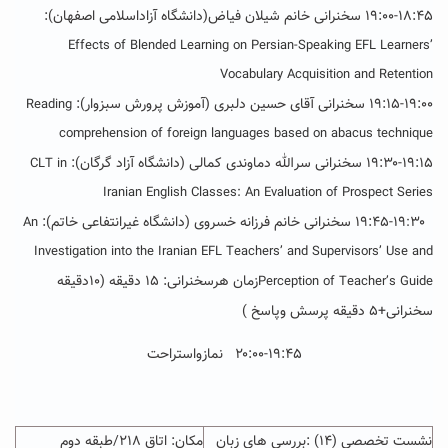
۱۹:۰۰-۱۸:۴۵ سخنرانی خانم شیلان فیاض(دانشگاه آزاداسلامی اصفهان):
Effects of Blended Learning on Persian-Speaking EFL Learners’
Vocabulary Acquisition and Retention
۱۹:۱۵-۱۹:۰۰ سخنرانی
آقای
حسین دلبری (آموزش پرورش سبزوار):
Reading
comprehension of foreign languages based on abacus technique
۱۹:۳۰-۱۹:۱۵ سخنرانی
سرالله دماوندی کمالی (دانشگاه آزاد گرگان):
CLT in
Iranian English Classes: An Evaluation of Prospect Series
۳۰ سخنرانی
۱۹:۴۵-۱۹
خانم فرزانه خسروی (دانشگاه غیرانتفاعی خاتم):
An
:
Investigation into the Iranian EFL Teachers’ and Supervisors’ Use and
زمان هرسخنرانی: ۱۵ دقیقه (۱۰دقیقه
Perception of Teacher’s Guide
سخنرانی+۵ دقیقه پرسش وپاسخ )
۲۰:۰۰-۱۹:۴۵ نمازواستراحت
نشست تخصصی (۱۴) :بررسی های زبان
مکان: اتاق ۲۱۸/طبقه دوم