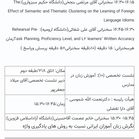
۱۶:۳۰-۱۶:۱۵ سخنرانی آقای مرتضی بنجخی(دانشگاه حکیم سبزواری):
The
Effect of Semantic and Thematic Clustering on the Learning of Foreign
Language Idioms
۱۶:۴۵-۱۶:۳۰ سخنرانی آقای علی شفائی(دانشگاه ارومیه):
Rehearsal Pre-
زمان
Task Planning, Proficiency Level, and L2 learners’ Written Accuracy
هرسخنرانی: ۱۵ دقیقه (۱۰دقیقه سخنرانی+۵ دقیقه پرسش وپاسخ )
مکان: اتاق ۲۱۸/طبقه دوم
نشست تخصصی (۱۰): آموزش زبان در
دبیر نشست تخصصی:آقای میلاد
مدارس
جعفرپور
هیأت رئیسه : دکترنعمت الله شموسی
–
زمان:۱۶:۴۵-۱۵:۳۰
آقای دارا تفضلی
۱۵:۴۵- ۱۵:۳۰ سخنرانی خانم عصمت آقاحسینی(دانشگاه آزاداسلامی قزوین):
نگرش زبان آموزان ایرانی نسبت به روش های یادگیری واژه