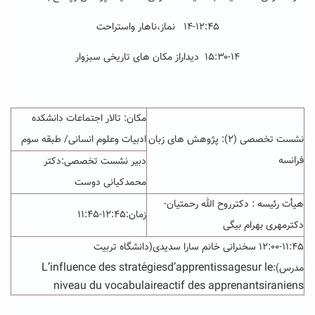
۱۴-۱۲:۴۵ نماز،ناهار واستراحت
۱۵:۳۰-۱۴ دیداراز مکان های تاریخی سبزوار
مکان: تالار اجتماعات دانشکده
نشست تخصصی (۲): پژوهش های زبان
ادبیات وعلوم انسانی/ طبقه سوم
فرانسه
دبیر نشست تخصصی:
دکتر
محمدکیانی دوست
هیأت رئیسه :
دکترروح الله رحمتیان-
زمان:۱۲:۴۵-۱۱:۴۵
دکترمهری بهرام بیگی
۱۲:۰۰-۱۱:۴۵ سخنرانی خانم سارا سدیدی(دانشگاه تربیت
L’influence des stratégiesd’apprentissagesur le
مدرس):
niveau du vocabulaireactif des apprenantsiraniens