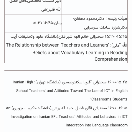
دبیر نشست تخصصی:
آقای فضل
الله قنبرزهی
هیأت رئیسه : دکترمحمود دهقان-
زمان:۱۶:۴۵-۱۵:۳۰
دکترشراره سادات سرسرابی
۱۵:۴۵- ۱۵:۳۰ سخنرانی خانم الهه شیرافکن(دانشگاه علوم وتحقیقات آیت
The Relationship between Teachers and Learners’
الله آملی
):
Beliefs about Vocabulary Learning in Reading
Comprehension
۱۶:۰۰-۱۵:۴۵ سخنرانی آقای
اسکندرصمدی (دانشگاه تهران):
Iranian High
School Teachers’ and Attitudes Toward The Use of ICT in English
Classrooms Students’
۱۶:۱۵- ۱۶:۰۰ سخنرانی آقای فضل احمد قنبرزهی(دانشگاه حکیم سبزواری):
An
Investigation on Iranian EFL Teachers’ Attitudes and behaviors in ICT
Integration into Language classroom