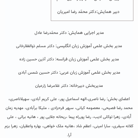
دبیر همایش:دکتر محمّد رضا امیریان
مدیر اجرایی همایش:
دکتر محمّدرضا عادل
مدیر بخش علمی آموزش زبان انگلیسی:
دکتر مسلم ذوالفقارخانی
مدیر بخش علمی آموزش زبان فرانسه:
دکتر آذین حسین زاده
مدیر بخش علمی آموزش زبان عربی:
دکتر حسین شمس آبادی
مدیربخش دبیرخانه:
دکتر غلامرضا زارعیان
اعضای بخش:
،
رضا ناصری،الهه اسماعیل پور، علی کریم آبادی، سهیلاناصری
محمد رضا فصیحی، معصومه کیانی، سپهر فرحزادی ، ملیکا برآبادی، مهدیه زمان
آّبادی، زهرا توکلی ادیب، رضا پورراه پیما ،ریحانه جلایی پور ، هانیه براتی ، علی
،
کلاته سیفری، سارا امینی، اعظم شاد
هانیه ملک خواهی، بهاره واعظیان، زهرا بزم
آرا.