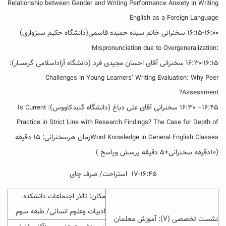
Relationship between Gender and Writing Performance Anxiety in Writing
English as a Foreign Language
۱۶:۱۵-۱۶:۰۰ سخنرانی خانم سیده حمیده قاسمی(دانشگاه حکیم سبزواری)
:
Mispronunciation due to Overgeneralization
۱۶:۳۰-۱۶:۱۵ سخنرانی آقای احسان مجیدی فرد (دانشگاه آزاداسلامی گرمسار):
Challenges in Young Learners’ Writing Evaluation: Why Peer
Assessment?
۱۶:۴۵
۱۶:۳۰
سخنرانی آقای علی دباغ (دانشگاه گنبدکاووس):
Is Current
–
Practice in Strict Line with Research Findings? The Case for Depth of
زمان هرسخنرانی: ۱۵ دقیقه
Word Knowledge in General English Classes
(۱۰دقیقه سخنرانی+۵ دقیقه پرسش وپاسخ )
۱۷-۱۶:۴۵ استراحت/ صرف چای
مکان: تالار اجتماعات دانشکده
ادبیات وعلوم انسانی/ طبقه سوم
نشست تخصصی (۷): آموزش معلمان