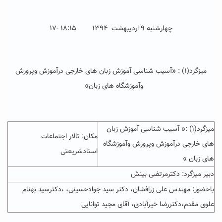
چهارشنبه ۹ اردیبهشت ۱۳۹۴ ۱۸:۱۵ -۱۷
میزگرد(۱) : «آسیب شناسی آموزش زبان های خارجی درآموزش وپرورش
وآموزشگاه های زبان»
میزگرد(۱) :« آسیب شناسی آموزش زبان
مکان: تالار اجتماعات
های خارجی درآموزش وپرورش وآموزشگاه
استادشریعتی
های زبان »
دبیر میزگرد: دکترمرتضی بینش
باحضور: مهندس علی زرافشان، دکتر سید جوادحسینی، ،دکترسید بهنام
علوی مقدم،دکتررضا خیرآبادی، آقای مجید توانایی