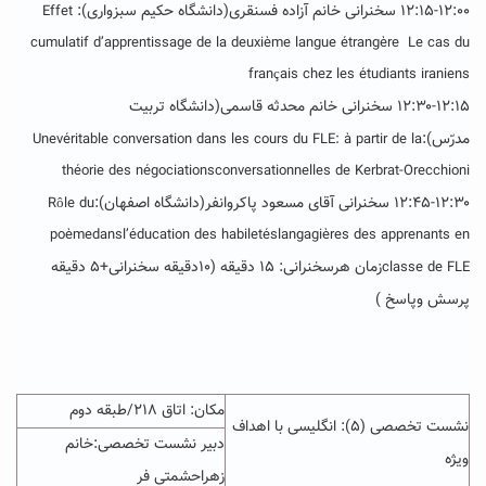
۱۲:۱۵-۱۲:۰۰ سخنرانی خانم آزاده فسنقری(دانشگاه حکیم سبزواری):
Effet
cumulatif d’apprentissage de la deuxième langue étrangère Le cas du
français chez les étudiants iraniens
۱۲:۳۰-۱۲:۱۵ سخنرانی خانم محدثه قاسمی(دانشگاه تربیت
مدرّس):
Unevéritable conversation dans les cours du FLE: à partir de la
théorie des négociationsconversationnelles de Kerbrat-Orecchioni
۱۲:۴۵-۱۲:۳۰
سخنرانی آقای مسعود پاکروانفر(دانشگاه اصفهان):
Rôle du
poèmedanslʼéducation des habiletéslangagières des apprenants en
زمان هرسخنرانی: ۱۵ دقیقه (۱۰دقیقه سخنرانی+۵ دقیقه
classe de FLE
پرسش وپاسخ )
مکان: اتاق ۲۱۸/طبقه دوم
نشست تخصصی (۵): انگلیسی با اهداف
دبیر نشست تخصصی:خانم
ویژه
زهراحشمتی فر