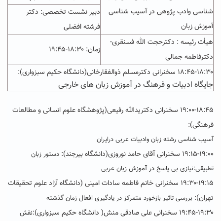
شناسی وادب پژوهی در آسیب شناسی
دبیر نشست تخصصی: دکتر
آموزش زبان
فرشته افضلی
هیأت رئیسه : دکترحجت الله فسنقری-
زمان:
۱۸:۳۰-۱۹:۴۵
دکترفاطمه جمالی
۱۸:۴۵-۱۸:۳۰ سخنرانی دکترمسلم ذوالفقارخانی(دانشگاه حکیم سبزواری):
جایگاه ادبیات و فرهنگ در آموزش زبان های خارجی
۱۹:۰۰-۱۸:۴۵ سخنرانی دکتریدالله رفیعی(
پژوهشگاه علوم انسانی و مطالعات
فرهنگی):
آسیب شناسی رشته زبان وادبیات عربی درایران
۱۹:۱۵-۱۹:۰۰ سخنرانی آقای حامد نوروزی(
دانشگاه بیرجند
):
دستور زبان
تطبیقی:نیازی بی پاسخ در آموزش زبان عربی
۱۹:۳۰-۱۹:۱۵ سخنرانی خانم فاطمه سادات امینی (دانشگاه آزاد علوم تحقیقات
تهران):
بررسی تاثیر بازخورد متمرکز در یادگیری افعال زمان گذشته
۱۹:۴۵-۱۹:۳۰
سخنرانی علی صادقی منش
( دانشگاه حکیم سبزواری
):
نقش