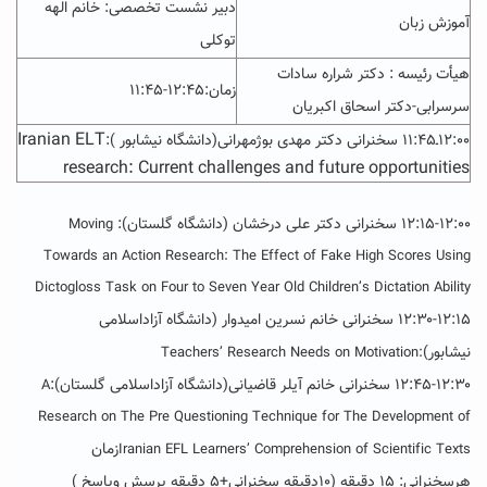
دبیر نشست تخصصی: خانم الهه
آموزش زبان
توکلی
هیأت رئیسه : دکتر شراره سادات
زمان:۱۲:۴۵-۱۱:۴۵
سرسرابی-دکتر اسحاق اکبریان
Iranian ELT
۱۲:۰۰ـ۱۱:۴۵ سخنرانی دکتر مهدی بوژمهرانی(دانشگاه نیشابور ):
research: Current challenges and future opportunities
۱۲:۱۵-۱۲:۰۰ سخنرانی دکتر
علی درخشان
(دانشگاه گلستان):
Moving
Towards an Action Research: The Effect of Fake High Scores Using
Dictogloss Task on Four to Seven Year Old Children’s Dictation Ability
۱۲:۳۰-۱۲:۱۵ سخنرانی
خانم نسرین امیدوار (دانشگاه آزاداسلامی
نیشابور)
:Teachers’ Research Needs on Motivation
۱۲:۴۵-۱۲:۳۰ سخنرانی خانم آیلر قاضیانی
(دانشگاه آزاداسلامی گلستان):
A
Research on The Pre Questioning Technique for The Development of
زمان
Iranian EFL Learners’ Comprehension of Scientific Texts
هرسخنرانی: ۱۵ دقیقه (۱۰دقیقه سخنرانی+۵ دقیقه پرسش وپاسخ )