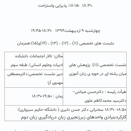
.۱۸:۳۰ -۱۸:۱۵: پذیرایی واستراحت
چهارشنبه ۹ اردیبهشت۱۳۹۴
۱۸:۳۰-۱۹:۴۵
نشست های تخصصی (۱۱) ، (۱۲) ، (۱۳) ، (۱۴)و(۱۵):همزمان
مکان: تالار اجتماعات دانشکده
نشست تخصصی (۱۱): پژوهش های
ادبیات وعلوم انسانی/ طبقه سوم
میان رشته ای در حوزه ی زبان آموزی
دبیر نشست تخصصی:دکترمصطفی
مهدوی آرا
هیأت رئیسه : دکترحسن صیانتی
–
زمان : ۱۹:۵۰-۱۸:۳۰
دکترسید محمدکاظم علوی
۱۸:۵۰- ۱۸:۳۰ سخنرانی دکتر حسن دلبری ( دانشگاه حکیم سبزواری):
کارکردبنیادی واحدهای زبرزنجیری زبان دریادگیری زبان دوم