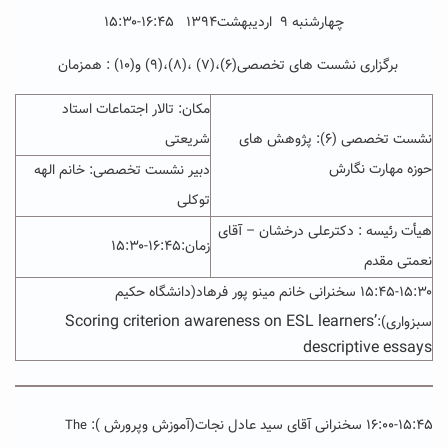
چهارشنبه ۹ اردیبهشت۱۳۹۴ ۱۶:۴۵-۱۵:۳۰
برگزاری نشست های تخصصی(۶)،(۷) ،(۸)،(۹) و(۱۰) : همزمان
مکان: تالار اجتماعات استاد
نشست تخصصی (۶): پژوهش های
شریعتی
حوزه مهارت نگارش
دبیر نشست تخصصی: خانم الهه
توکلی
هیأت رئیسه : دکترعلی درخشان – آقای
زمان:۱۶:۴۵-۱۵:۳۰
نعمتی مقدم
۱۵:۴۵-۱۵:۳۰ سخنرانی خانم مینو پور فرهاد(دانشگاه حکیم
Scoring criterion awareness on ESL learners’
سبزواری):
descriptive essays
۱۶:۰۰-۱۵:۴۵ سخنرانی آقای سید عادل نجات(آموزش وپرورش ):
The