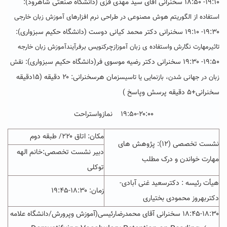
۱۹:۱۰- ۱۸:۵۰ سخنرانی آقای سید مهدی قزی (دانشگاه صنعتی شاهرود):
استفاده از الگوریتم هوش مصنوعی در طراحی نرم افزارهای آموزش زبان خارجی
۱۹:۳۰- ۱۹:۱۰ سخنرانی دکتر محمد کیانی دوست (دانشگاه حکیم سبزواری):
تاثیرمهارت نگارش واستفاده ی زبان آموزازچرکنویس برفرآیندآموزش زبان خارجه
۱۹:۵۰- ۱۹:۳۰ سخنرانی دکتر رضیه موسوی فر(دانشگاه حکیم سبزواری):
نقش
زمان هرسخنرانی: ۲۰ دقیقه (۱۵دقیقه
زبان در جهانی شدن، بازنمایی یا تاسیس
سخنرانی+۵ دقیقه پرسش وپاسخ )
۱۹:۵۰-۲۰:۰۰ نمازواستراحت
مکان: اتاق ۲۲۰/ طبقه دوم
نشست تخصصی (۱۲): پژوهش های
دبیر نشست تخصصی:خانم الهه
مهارت خواندن و درک مطلب
توکلی
هیأت رئیسه : دکترسعید غنی آبادی-
زمان:
۱۸:۳۰-۱۹:۴۵
دکتربهروز محمودی بختیاری
۱۸:۴۵-۱۸:۳۰ سخنرانی آقای محمدرضارئیسی(آموزش وپرورش/دانشگاه علامه