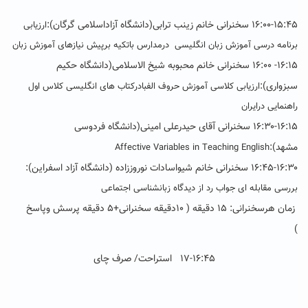
۱۶:۰۰-۱۵:۴۵ سخنرانی خانم زینب ترابی(دانشگاه آزاداسلامی گرگان):
ارزیابی
برنامه درسی آموزش زبان انگلیسی درمدارس باتکیه برپیش نیازهای آموزش زبان
۱۶:۱۵- ۱۶:۰۰ سخنرانی خانم محبوبه شیخ الاسلامی(دانشگاه حکیم
سبزواری):
ارزیابی کلاسی آموزش حروف الفبادرکتاب های انگلیسی کلاس اول
راهنمایی درایران
۱۶:۳۰-۱۶:۱۵ سخنرانی آقای حیدرعلی امینی(دانشگاه فردوسی
مشهد):
Affective Variables in Teaching English
۱۶:۴۵-۱۶:۳۰ سخنرانی خانم شیواسادات نوروززاده (دانشگاه آزاد اسفراین):
بررسی مقابله ای جواب رد از دیدگاه زبانشناسی اجتماعی
زمان هرسخنرانی: ۱۵ دقیقه ( ۱۰دقیقه سخنرانی+۵ دقیقه پرسش وپاسخ
)
۱۷-۱۶:۴۵ استراحت/ صرف چای