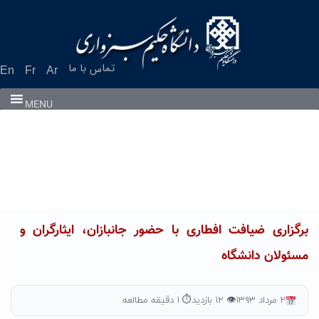
Ski
t
conten
تماس با ما
En
Fr
Ar
MENU
برگزاری ضیافت افطاری با حضور جانبازان، ایثارگران و
مسئولان دانشگاه
۲ مرداد ۱۳۹۳
👁 ۱۲ بازدید
⏱ ۱ دقیقه مطالعه