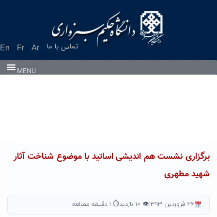
Ski
t
conten
تماس با ما
En
Fr
Ar
MENU
برگزاری نشست هم اندیشی اساتید با موضوع شناخت آثار
شهید مطهری
۲۶ فروردین ۱۳۹۳
👁 ۱۰ بازدید
⏱ ۱ دقیقه مطالعه