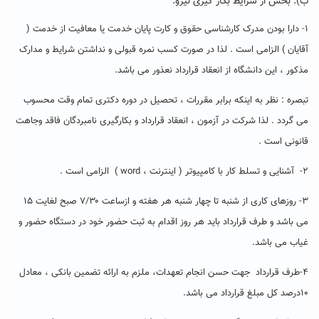
ب): بخش از شرایط بکار گیری نیرو:
۱- دارا بودن مدرک کارشناسی حقوق و کارت پایان خدمت یا معافیت از خدمت (
آقایان ) الزامی است . لذا در صورت کسب نمره قبولی و نداشتن شرایط و مدارک
مذکور ، این دانشگاه از انعقاد قرارداد نعذور می باشد.
تبصره : نظر به اینکه برابر مقررات ، تحصیل در دوره دکتری تمام وقت محسوب
می گردد . لذا شرکت در آزمون ، انعقاد قرارداد و بکارگیری نامبردگان فاقد وجاهت
قانونی است .
۲- آشنایی و تسلط کار با کامپیوتر ( اینترنت ، word ) الزامی است .
۳- روزهای کاری از شنبه تا چهار شنبه هر هفته و ازساعت ۷/۳۰ صبح لغایت ۱۵
می باشد و طرف قرارداد باید هر روز اقدام به ثبت حضور خود در دستگاه حضور و
غیاب می باشد.
۴-طرف قرارداد جهت حسن انجام تعهدات، ملزم به ارائه تضمین بانکی ، معادل
۱۰درصد کل مبلغ قرارداد می باشد.