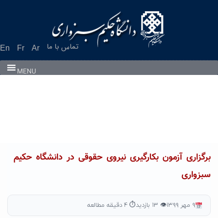
Ski
t
conten
تماس با ما
En
Fr
Ar
MENU
برگزاری آزمون بکارگیری نیروی حقوقی در دانشگاه حکیم
سبزواری
۹ مهر ۱۳۹۹
👁 ۱۳ بازدید
⏱ ۴ دقیقه مطالعه