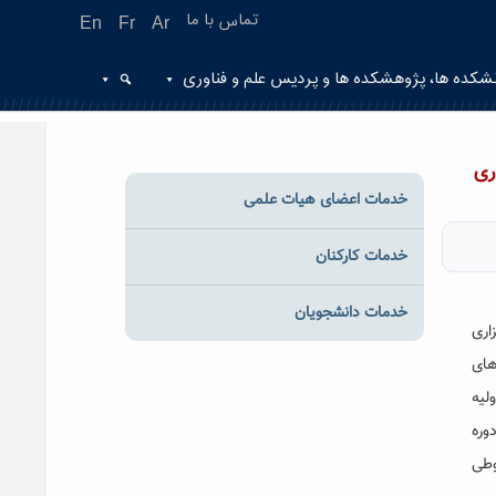
تماس با ما
En
Fr
Ar
شکده ها، پژوهشکده ها و پردیس علم و فناوری
خدمات اعضای هیات علمی
خدمات کارکنان
خدمات دانشجویان
طع تحصیلات تکمیلی ورودی ترم دوم ۱۴۰۲-۱۴۰۳ با برگزاری
گی های
لیه
وره
 وطی