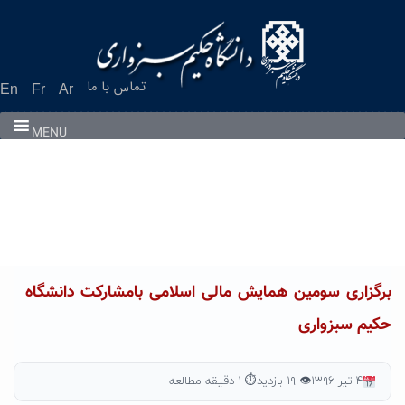
Ski
t
conten
تماس با ما
En
Fr
Ar
MENU
برگزاری سومین همایش مالی اسلامی بامشارکت دانشگاه
حکیم سبزواری
۴ تیر ۱۳۹۶
👁 ۱۹ بازدید
⏱ ۱ دقیقه مطالعه