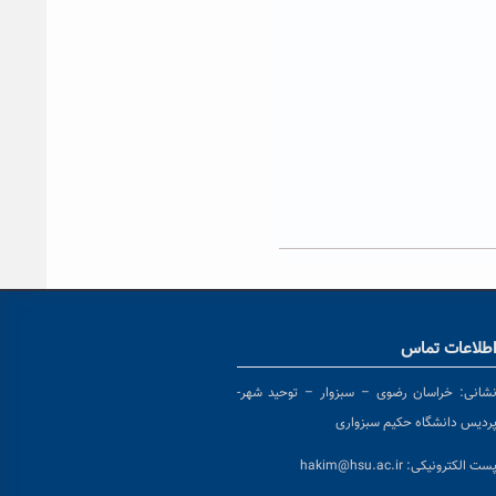
طلاعات تماس
شانی:
خراسان رضوی – سبزوار – توحید شهر-
ردیس دانشگاه حکیم سبزواری
ست الکترونیکی:
hakim@hsu.ac.ir