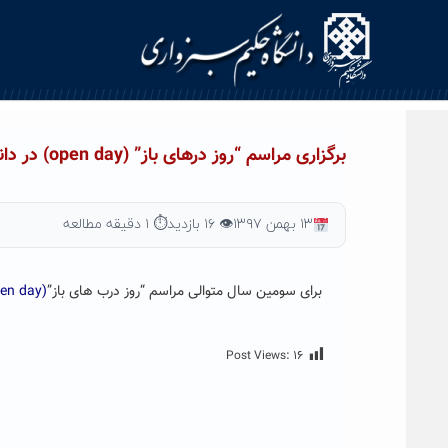
Ski
t
conten
برگزاری مراسم “روز درهای باز” (open day) در دانشگاه حکیم سبزواری
۱۳ بهمن ۱۳۹۷
👁 ۱۶ بازدید
⏱ ۱ دقیقه مطالعه
برای سومین سال متوالی مراسم “روز درب های باز”
(open day)
Post Views:
۱۶