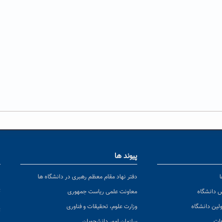
پیوند ها
ا
ن
دفتر نهاد مقام معظم رهبری در دانشگاه ها
پ
س دانشگاه
معاونت علمی ریاست جمهوری
ولین دانشگاه
وزارت علوم، تحقیقات و فناوری
پ
عات
سازمان امور دانشجویان