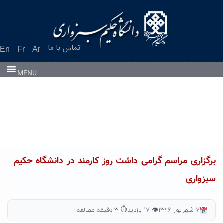
Ski
t
conten
تماس با ما
En
Fr
Ar
MENU
برگزاری مراسم گرامی داشت روز کارمند در دانشگاه حکیم
سبزواری
۷ شهریور ۱۳۹۶
👁 ۱۷ بازدید
⏱ ۳ دقیقه مطالعه