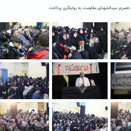
 همرزم سیدالشهدای مقاومت، به روایتگری پرداخت.