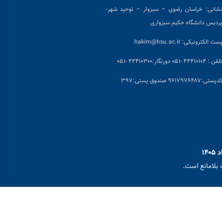
شانی:
خراسان رضوی – سبزوار – توحید شهر-
ردیس دانشگاه حکیم سبزواری
ست الکترونیکی:
hakim@hsu.ac.ir
لفن : ۴۴۴۱۰۱۰۴ -۰۵۱
دورنگار:۴۴۴۱۰۳۰۰ -۰۵۱
د
پستی:۹۶۱۷۹۷۶۴۸۷ صندوق پستی:۳۹۷
بلامانع است.