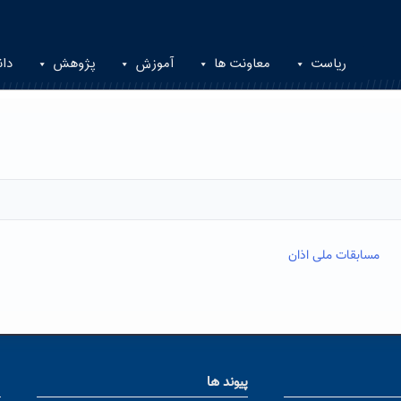
ریاست
معاونت ها
آموزش
پژوهش
دان
مسابقات ملی اذان
پیوند ها
ا