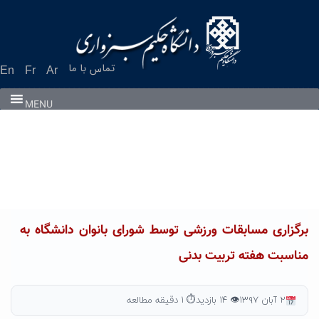
Ski
t
conten
تماس با ما
En
Fr
Ar
MENU
برگزاری مسابقات ورزشی توسط شورای بانوان دانشگاه به
مناسبت هفته تربیت بدنی
۲ آبان ۱۳۹۷
👁 ۱۴ بازدید
⏱ ۱ دقیقه مطالعه