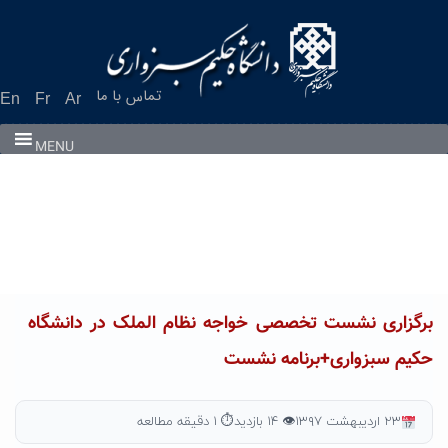
Ski
t
conten
تماس با ما
En
Fr
Ar
MENU
برگزاری نشست تخصصی خواجه نظام الملک در دانشگاه
حکیم سبزواری+برنامه نشست
۲۳ اردیبهشت ۱۳۹۷
👁 ۱۴ بازدید
⏱ ۱ دقیقه مطالعه