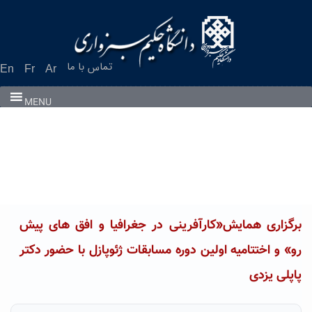
Ski
t
conten
تماس با ما
En
Fr
Ar
MENU
برگزاری همایش«کارآفرینی در جغرافیا و افق های پیش
رو» و اختتامیه اولین دوره مسابقات ژئوپازل با حضور دکتر
پاپلی یزدی