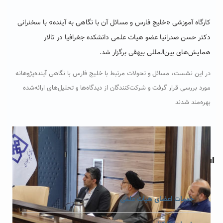
کارگاه آموزشی «خلیج فارس و مسائل آن با نگاهی به آینده» با سخنرانی
دکتر حسن صدرانیا عضو هیات علمی دانشکده جغرافیا در تالار
همایش‌های بین‌المللی بیهقی برگزار شد.
در این نشست، مسائل و تحولات مرتبط با خلیج فارس با نگاهی آینده‌پژوهانه
مورد بررسی قرار گرفت و شرکت‌کنندگان از دیدگاه‌ها و تحلیل‌های ارائه‌شده
بهره‌مند شدند
Post Views:
۲۴
خدمات اعضای هیات علمی