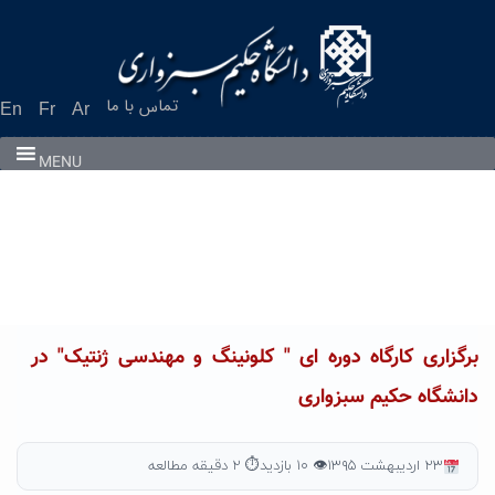
Ski
t
conten
تماس با ما
En
Fr
Ar
MENU
برگزاری کارگاه دوره ای " کلونینگ و مهندسی ژنتیک" در
دانشگاه حکیم سبزواری
۲۳ اردیبهشت ۱۳۹۵
👁 ۱۰ بازدید
⏱ ۲ دقیقه مطالعه