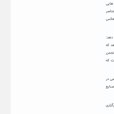
 هایی
بی عناصر
نعکس
 دهد:
هد که
نجمن
ست که
می در
صنایع
گزاری