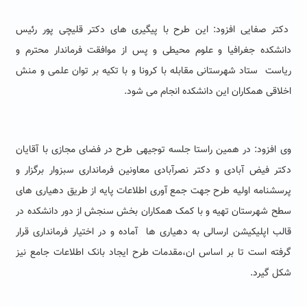
دکتر صفایی افزود: این طرح با پیگیری هاى دکتر قلیچی پور رئیس
دانشکده جغرافیا و علوم محیطى و پس از موافقت فرماندار محترم و
ریاست ستاد شهرستانى مقابله با کرونا و با تکیه بر توان علمی و منش
اخلاقى همکاران این دانشکده انجام می شود.
وی افزود: در همین راستا جلسه توجیهى طرح در فضاى مجازى با آقایان
دکتر فیض آبادی و دکتر نصرآبادی معاونین فرماندارى سبزوار برگزار و
پرسشنامه اولیه طرح جهت جمع آورى اطلاعات پایه از طریق دهیارى های
سطح شهرستان تهیه و با کمک همکاران بخش سنجش از دور دانشکده در
قالب اپلیکیشن ارسالی به دهیاری ها آماده و در اختیار فرماندارى قرار
گرفته است تا بر اساس ان،مقدمات طرح ایجاد بانک اطلاعات جامع نیز
شکل گیرد.