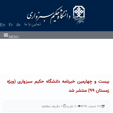
Ski
t
conten
تماس با ما
En
Fr
Ar
MENU
بیست و چهارمین خبرنامه دانشگاه حکیم سبزواری (ویژه
زمستان ۹۹) منتشر شد
۲۸ اسفند ۱۳۹۹
👁 ۱۱ بازدید
⏱ ۱ دقیقه مطالعه