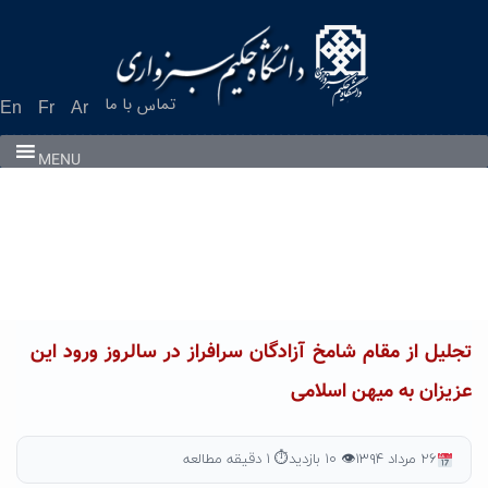
Ski
t
conten
تماس با ما
En
Fr
Ar
MENU
تجلیل از مقام شامخ آزادگان سرافراز در سالروز ورود این
عزیزان به میهن اسلامی
۲۶ مرداد ۱۳۹۴
👁 ۱۰ بازدید
⏱ ۱ دقیقه مطالعه