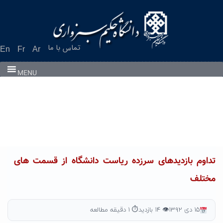
Ski
t
conten
تماس با ما
En
Fr
Ar
MENU
تداوم بازدیدهای سرزده ریاست دانشگاه از قسمت های
مختلف
۱۵ دی ۱۳۹۲
👁 ۱۴ بازدید
⏱ ۱ دقیقه مطالعه