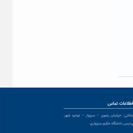
طلاعات تماس
شانی:
خراسان رضوی – سبزوار – توحید شهر-
ردیس دانشگاه حکیم سبزواری