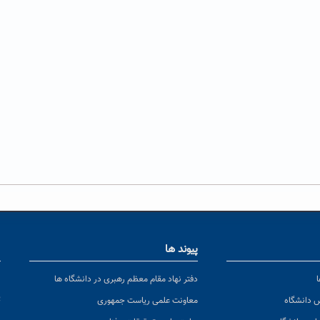
پیوند ها
ا
ن
دفتر نهاد مقام معظم رهبری در دانشگاه ها
پ
س دانشگاه
معاونت علمی ریاست جمهوری