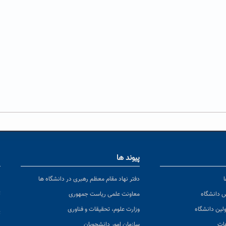
پیوند ها
ا
ن
دفتر نهاد مقام معظم رهبری در دانشگاه ها
پ
س دانشگاه
معاونت علمی ریاست جمهوری
ولین دانشگاه
وزارت علوم، تحقیقات و فناوری
پ
عات
سازمان امور دانشجویان