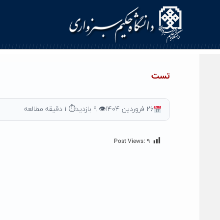
Ski
t
conten
تست
۲۶ فروردین ۱۴۰۴
👁 ۹ بازدید
⏱ ۱ دقیقه مطالعه
Post Views:
۹