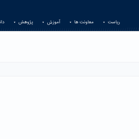
ریاست
معاونت ها
آموزش
پژوهش
دان