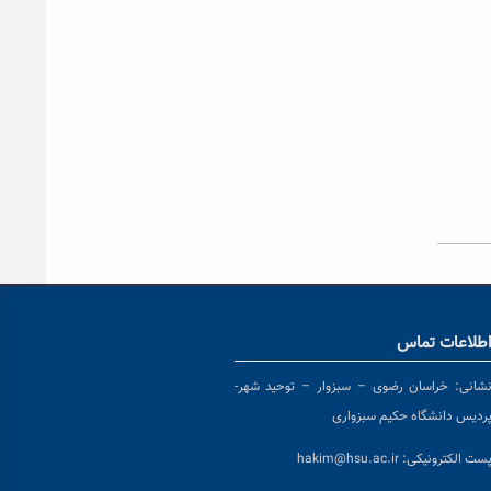
طلاعات تماس
شانی:
خراسان رضوی – سبزوار – توحید شهر-
ردیس دانشگاه حکیم سبزواری
ست الکترونیکی:
hakim@hsu.ac.ir