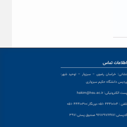
طلاعات تماس
شانی:
خراسان رضوی – سبزوار – توحید شهر-
ردیس دانشگاه حکیم سبزواری
ست الکترونیکی:
hakim@hsu.ac.ir
لفن : ۴۴۴۱۰۱۰۴ -۰۵۱
دورنگار:۴۴۴۱۰۳۰۰ -۰۵۱
د
پستی:۹۶۱۷۹۷۶۴۸۷ صندوق پستی:۳۹۷