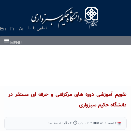
Ski
t
conten
تماس با ما
En
Fr
Ar
MENU
تقویم آموزشی دوره های مرکزفنی و حرفه ای مستقر در
دانشگاه حکیم سبزواری
۲ اسفند ۱۴۰۱
👁 ۳۲ بازدید
⏱ ۲ دقیقه مطالعه