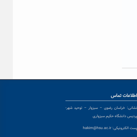
طلاعات تماس
شانی:
خراسان رضوی – سبزوار – توحید شهر-
ردیس دانشگاه حکیم سبزواری
ست الکترونیکی:
hakim@hsu.ac.ir