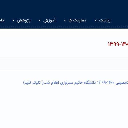
ریاست
معاونت ها
آموزش
پژوهش
دان
م شد.( کلیک کنید)