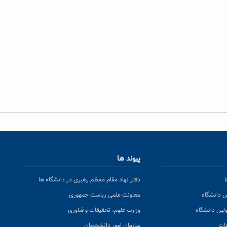
پیوند ها
ا
ن
دفتر نهاد مقام معظم رهبری در دانشگاه ها
پ
س دانشگاه
معاونت علمی ریاست جمهوری
ولین دانشگاه
وزارت علوم، تحقیقات و فناوری
پ
عات
سازمان امور دانشجویان