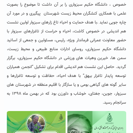
خصوص ، دانشگاه حکیم سبزواری را بر آن داشت تا موضوع را بصورت
علمی با همکاری کنشگران محیط زیست شهرستان پیگیری و در مورد آن
چاره جویی نماید .با هدف حمایت و احیاء تاغ زارهای سبزوار اولین نشست
هم اندیشی در خصوص کاشت، احیاء و حراست از تاغزارهای سبزوار با
حضور معاونت عمرانی فرماندار ویژه، رئیس، مسئولین و جمعی از اساتید
دانشگاه حکیم سبزواری، روسای ادارات منابع طبیعی و محیط زیست،
سمن ها، خیرین وهیات های ورزشی در دانشگاه حکیم سبزواری، برگزار
گردید. حاصل این نشست هم اندیشی اقدام برای تشکیل “انجمن همیاران
توسعه پایدار تاغزار بیهق” با هدف احیاء، حفاظت و توسعه تاغزارها و
سایر گونه های گیاهی بومی و یا سازگار با اقلیم منطقه در شهرستان های
سبزوار، جوین، جغتای، خوشاب و داورزن بود که در بهمن ماه ۱۳۹۸ به
سرانجام رسید.