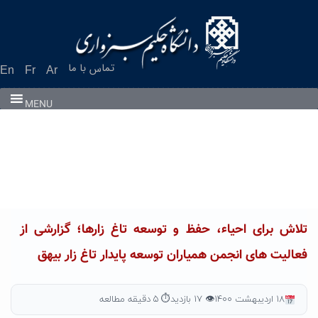
Ski
t
conten
تماس با ما
En
Fr
Ar
MENU
تلاش برای احیاء، حفظ و توسعه تاغ زارها؛ گزارشی از
فعالیت های انجمن همیاران توسعه پایدار تاغ زار بیهق
۱۸ اردیبهشت ۱۴۰۰
👁 ۱۷ بازدید
⏱ ۵ دقیقه مطالعه