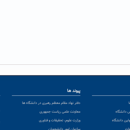
پیوند ها
ا
ن
دفتر نهاد مقام معظم رهبری در دانشگاه ها
پ
س دانشگاه
معاونت علمی ریاست جمهوری
ولین دانشگاه
وزارت علوم، تحقیقات و فناوری
پ
عات
سازمان امور دانشجویان