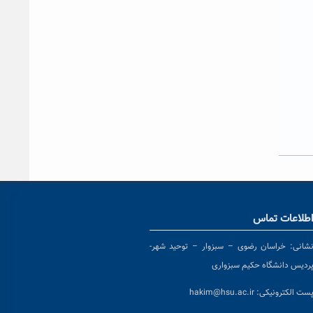
طلاعات تماس
شانی:
خراسان رضوی – سبزوار – توحید شهر-
ردیس دانشگاه حکیم سبزواری
ست الکترونیکی:
hakim@hsu.ac.ir