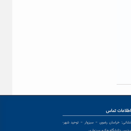
طلاعات تماس
شانی:
خراسان رضوی – سبزوار – توحید شهر-
ردیس دانشگاه حکیم سبزواری